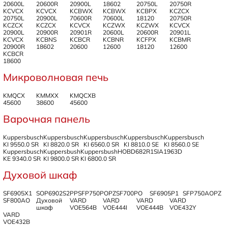
20600L
20600R
20900L
18602
20750L
20750R
KCVCX
KCVCX
KCBWX
KCBWX
KCBPX
KCZCX
20750L
20900L
70600R
70600L
18120
20750R
KCZCX
KCZCX
KCVCX
KCZWX
KCZWX
KCVCX
20900L
20900R
20901R
20600L
20600R
20901L
KCVCX
KCBNS
KCBCR
KCBNR
KCFPX
KCBMR
20900R
18602
20600
12600
18120
12600
KCBCR
18600
Микроволновая печь
KMQCX
KMMXX
KMQCXB
45600
38600
45600
Варочная панель
Kuppersbusch
Kuppersbusch
Kuppersbusch
Kuppersbusch
Kuppersbusch
KI 9550.0 SR
KI 8820.0 SR
KI 6560.0 SR
KI 8810.0 SE
KI 8560.0 SE
Kuppersbusch
Kuppersbush
Kuppersbush
HOBD682R1
SIA1963D
KE 9340.0 SR
KI 9800.0 SR
KI 6800.0 SR
Духовой шкаф
SF6905X1
SOP6902S2PP
SFP750POPZ
SF700PO
SF6905P1
SFP750AOPZ
SF800AO
Духовой
VARD
VARD
VARD
VARD
шкаф
VOE564B
VOE444I
VOE444B
VOE432Y
VARD
VOE432B