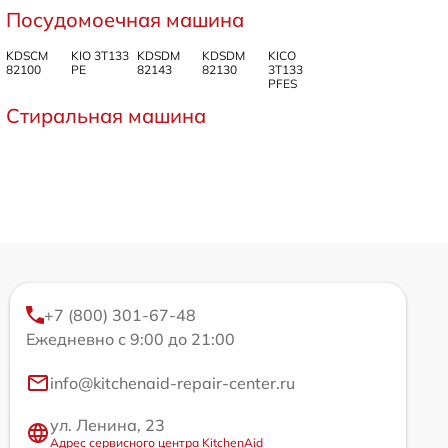
Посудомоечная машина
KDSCM
KIO 3T133
KDSDM
KDSDM
KICO
82100
PE
82143
82130
3T133
PFES
Стиральная машина
+7 (800) 301-67-48
Ежедневно с 9:00 до 21:00
info@kitchenaid-repair-center.ru
ул. Ленина, 23
Адрес сервисного центра KitchenAid