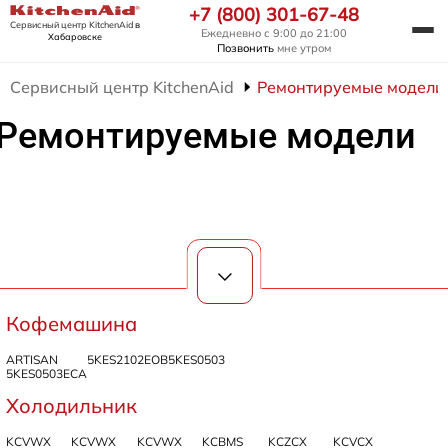
+7 (800) 301-67-48
Сервисный центр KitchenAid
в
Ежедневно с 9:00 до 21:00
Хабаровске
Позвонить
мне утром
Сервисный центр KitchenAid
Ремонтируемые модели
Ремонтируемые модели
Кофемашина
ARTISAN
5KES2102EOB
5KES0503
5KES0503ECA
Холодильник
KCVWX
KCVWX
KCVWX
KCBMS
KCZCX
KCVCX