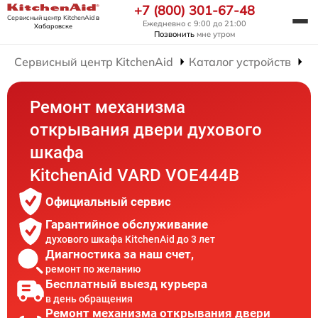
+7 (800) 301-67-48
Сервисный центр KitchenAid
в
Ежедневно с 9:00 до 21:00
Хабаровске
Позвонить
мне утром
Сервисный центр KitchenAid
Каталог устройств
Р
Ремонт механизма
открывания двери духового
шкафа
KitchenAid VARD VOE444B
Официальный сервис
Гарантийное обслуживание
духового шкафа KitchenAid до 3 лет
Диагностика за наш счет,
ремонт по желанию
Бесплатный выезд курьера
в день обращения
Ремонт механизма открывания двери