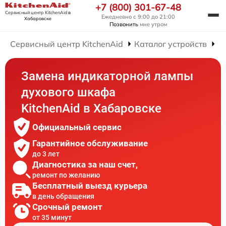
+7 (800) 301-67-48
Сервисный центр KitchenAid
в
Ежедневно с 9:00 до 21:00
Хабаровске
Позвонить
мне утром
Сервисный центр KitchenAid
Каталог устройств
Р
Замена индикаторной лампы
духового шкафа
KitchenAid в Хабаровске
Официальный сервис
Гарантийное обслуживание
до 3 лет
Диагностика за наш счет,
ремонт по желанию
Бесплатный выезд курьера
в день обращения
Срочный ремонт
от 35 минут