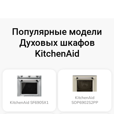
Популярные модели
Духовых шкафов
KitchenAid
KitchenAid
KitchenAid SF6905X1
SOP6902S2PP