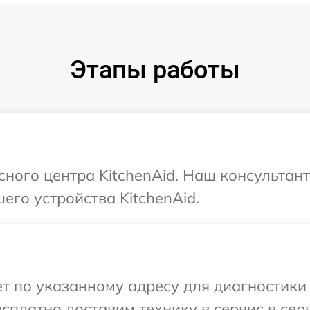
Этапы работы
сного центра KitchenAid. Наш консультан
его устройства KitchenAid.
 по указанному адресу для диагностики 
сплатно доставим технику в сервис в серв