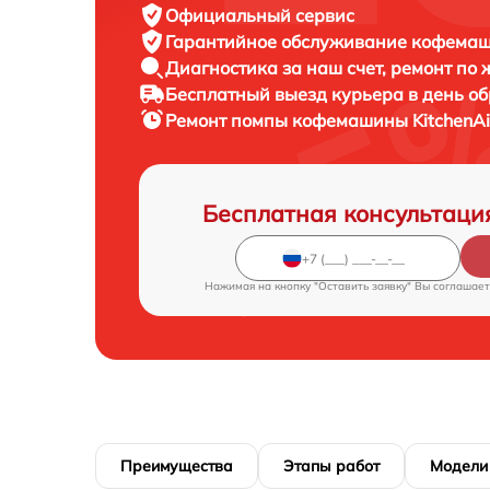
Официальный сервис
Гарантийное обслуживание
кофемаши
Диагностика за наш счет,
ремонт по
Бесплатный выезд курьера
в день о
Ремонт помпы кофемашины
KitchenA
Бесплатная консультаци
Нажимая на кнопку "Оставить заявку" Вы соглашает
Преимущества
Этапы работ
Модели