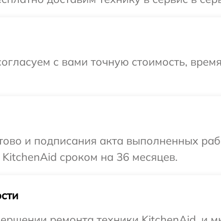
огласуем с вами точную стоимость, врем
готово и подписания акта выполненных р
KitchenAid сроком на 36 месяцев.
сти
ершении ремонта техники KitchenAid, и м