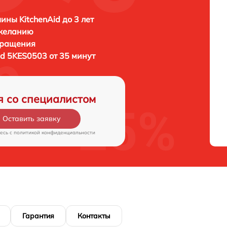
ны KitchenAid до 3 лет
 желанию
бращения
id 5KES0503 от 35 минут
я со специалистом
Оставить заявку
есь c
политикой конфиденциальности
Гарантия
Контакты