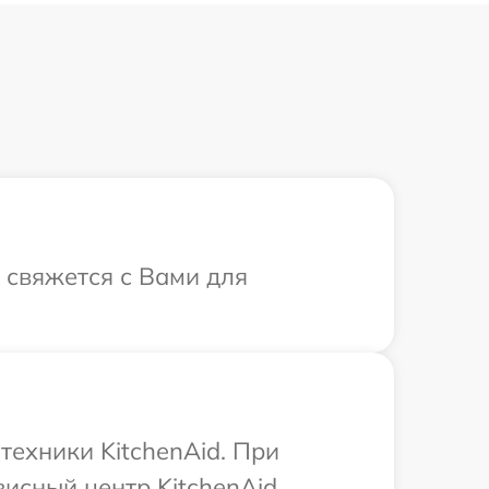
т свяжется с Вами для
техники KitchenAid. При
исный центр KitchenAid.