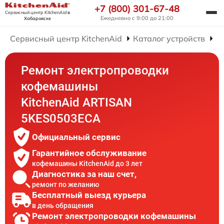
+7 (800) 301-67-48
Сервисный центр KitchenAid
в
Ежедневно с 9:00 до 21:00
Хабаровске
Сервисный центр KitchenAid
Каталог устройств
Р
Ремонт электропроводки
кофемашины
KitchenAid ARTISAN
5KES0503ECA
Официальный сервис
Гарантийное обслуживание
кофемашины KitchenAid до 3 лет
Диагностика за наш счет,
ремонт по желанию
Бесплатный выезд курьера
в день обращения
Ремонт электропроводки кофемашины