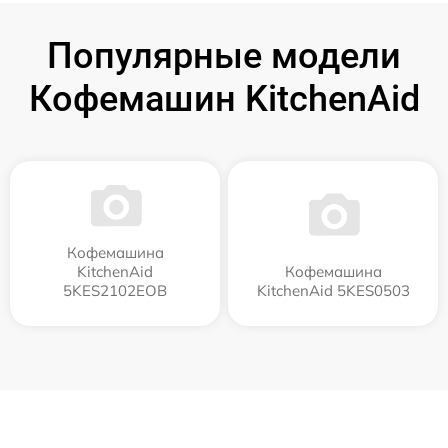
Популярные модели
Кофемашин KitchenAid
Кофемашина
KitchenAid
Кофемашина
5KES2102EOB
KitchenAid 5KES0503