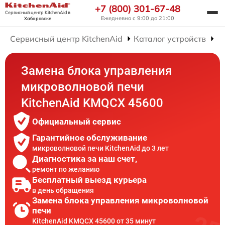
+7 (800) 301-67-48
Сервисный центр KitchenAid
в
Ежедневно с 9:00 до 21:00
Хабаровске
Сервисный центр KitchenAid
Каталог устройств
Р
Замена блока управления
микроволновой печи
KitchenAid KMQCX 45600
Официальный сервис
Гарантийное обслуживание
микроволновой печи KitchenAid до 3 лет
Диагностика за наш счет,
ремонт по желанию
Бесплатный выезд курьера
в день обращения
Замена блока управления микроволновой
печи
KitchenAid KMQCX 45600 от 35 минут