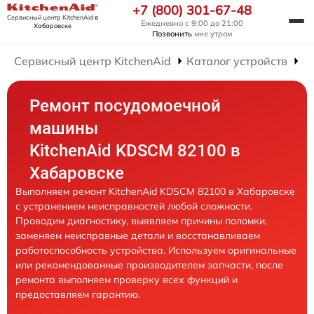
+7 (800) 301-67-48
Сервисный центр KitchenAid
в
Ежедневно с 9:00 до 21:00
Хабаровске
Позвонить
мне утром
Сервисный центр KitchenAid
Каталог устройств
Р
Ремонт посудомоечной
машины
KitchenAid KDSCM 82100 в
Хабаровске
Выполняем ремонт KitchenAid KDSCM 82100 в Хабаровске
с устранением неисправностей любой сложности.
Проводим диагностику, выявляем причины поломки,
заменяем неисправные детали и восстанавливаем
работоспособность устройства. Используем оригинальные
или рекомендованные производителем запчасти, после
ремонта выполняем проверку всех функций и
предоставляем гарантию.