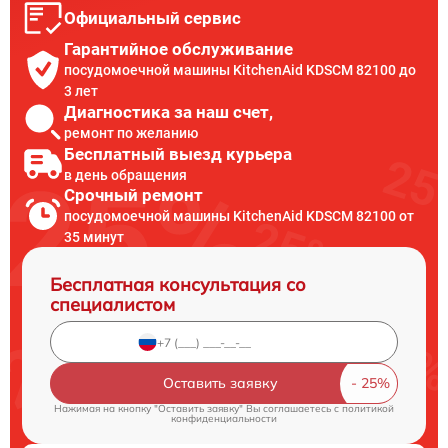
Официальный сервис
Гарантийное обслуживание
посудомоечной машины KitchenAid KDSCM 82100 до
3 лет
Диагностика за наш счет,
ремонт по желанию
Бесплатный выезд курьера
в день обращения
Срочный ремонт
посудомоечной машины KitchenAid KDSCM 82100 от
35 минут
Бесплатная консультация со
специалистом
Оставить заявку
Нажимая на кнопку "Оставить заявку" Вы соглашаетесь c
политикой
конфиденциальности